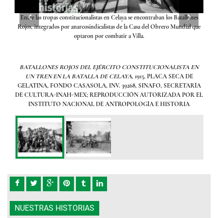
A EN
Entre las tropas constitucionalistas en Celaya se encontraban los Batallones
UNI
A,
Rojos, integrados por anarcosindicalistas de la Casa del Obrero Mundial que
L
optaron por combatir a Villa.
 EL
CU
A
BATALLONES ROJOS DEL EJÉRCITO CONSTITUCIONALISTA EN
UN TREN EN LA BATALLA DE CELAYA
, 1915, PLACA SECA DE
GELATINA, FONDO CASASOLA, INV. 39268, SINAFO, SECRETARÍA
DE CULTURA-INAH-MEX; REPRODUCCIÓN AUTORIZADA POR EL
INSTITUTO NACIONAL DE ANTROPOLOGÍA E HISTORIA
NUESTRAS HISTORIAS