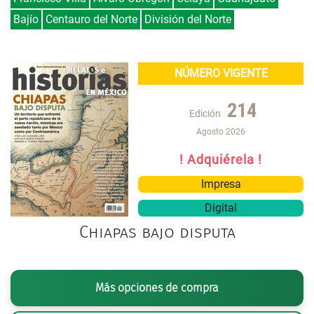
Bajío
Centauro del Norte
División del Norte
NÚMERO VIGENTE
214
Edición
Agosto 2026
! Adquiérela !
Impresa
Digital
Chiapas bajo disputa
Más opciones de compra