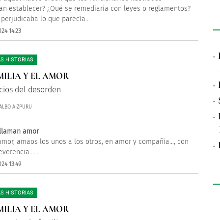
an establecer? ¿Qué se remediaría con leyes o reglamentos?
 perjudicaba lo que parecía...
24 14:23
·
S HISTORIAS
MILIA Y EL AMOR
·
icios del desorden
·
ALBO AIZPURU
·
 llaman amor
amor, amaos los unos a los otros, en amor y compañía…, con
·
everencia…...
24 13:49
S HISTORIAS
MILIA Y EL AMOR