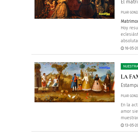
El matr
PILAR GONZ
Matrimon
Hoy resu
eclesiás
absoluta
16-05-20
NUESTRA
LA FA
Estampa
PILAR GONZ
En la ac
amor sie
muestran
13-05-2