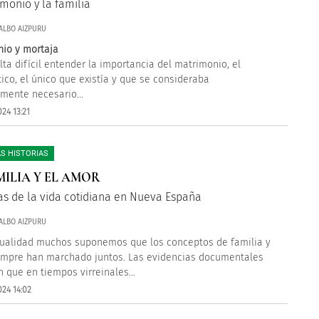
imonio y la familia
ALBO AIZPURU
io y mortaja
lta difícil entender la importancia del matrimonio, el
tico, el único que existía y que se consideraba
mente necesario...
24 13:21
S HISTORIAS
MILIA Y EL AMOR
s de la vida cotidiana en Nueva España
ALBO AIZPURU
tualidad muchos suponemos que los conceptos de familia y
mpre han marchado juntos. Las evidencias documentales
 que en tiempos virreinales...
024 14:02