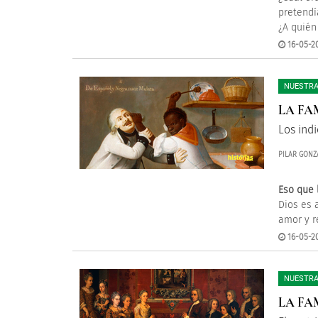
pretendí
¿A quién
16-05-20
NUESTRA
LA FA
Los ind
PILAR GONZ
Eso que
Dios es 
amor y r
16-05-20
NUESTRA
LA FA