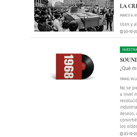
LA CR
MARCO A. VI
Usos y a
03-10-2
NUESTRA
SOUND
¿Qué mú
ISMAEL VIL
No se pi
a nivel 
revoluci
industri
deseos, 
convirti
los oído
03-10-2