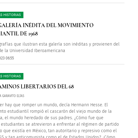
S HISTORIAS
ALERÍA INÉDITA DEL MOVIMIENTO
IANTIL DE 1968
grafías que ilustran esta galería son inéditas y provienen del
de la Universidad Iberoamericana
023 06:55
S HISTORIAS
AMINOS LIBERTARIOS DEL 68
A GARAVITO ELÍAS
er hay que romper un mundo, decía Hermann Hesse. El
to estudiantil rompió el cascarón del viejo mundo de la
a, el mundo heredado de sus padres. ¿Cómo fue que
 estudiantes se atrevieron a enfrentar al régimen de partido
o que existía en México, tan autoritario y represivo como el
SS y tan anticomunista como el de Estados Unidos? ¿Cómo