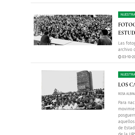
NUESTRA
FOTOG
ESTUD
Las foto
archivo 
03-10-2
NUESTRA
LOS C
ROSA ALBIN
Para nac
movimien
posguerr
aquellos
de Estad
de la UR