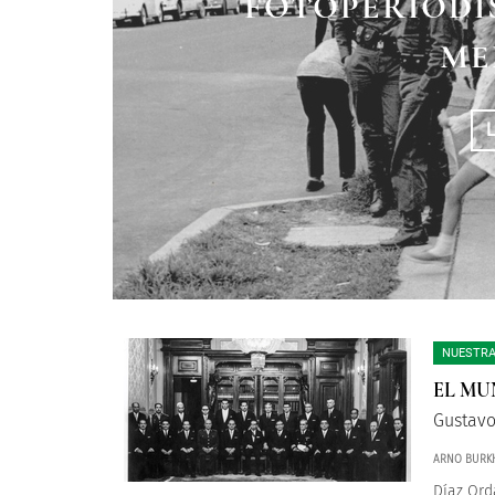
“NO ME ENVIAR
FOTOPERIODIS
LA MA
ME ENVIARON
ME
NUESTRA
EL MU
Gustavo
ARNO BURK
Díaz Ord