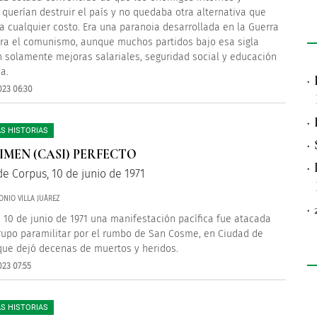
 querían destruir el país y no quedaba otra alternativa que
 a cualquier costo. Era una paranoia desarrollada en la Guerra
tra el comunismo, aunque muchos partidos bajo esa sigla
 solamente mejoras salariales, seguridad social y educación
ia.
·
023 06:30
·
S HISTORIAS
·
IMEN (CASI) PERFECTO
·
de Corpus, 10 de junio de 1971
NIO VILLA JUÁREZ
·
s 10 de junio de 1971 una manifestación pacífica fue atacada
rupo paramilitar por el rumbo de San Cosme, en Ciudad de
que dejó decenas de muertos y heridos.
023 07:55
S HISTORIAS