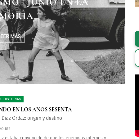
ON PARA COMENZAR,
MO | JUNIO EN LA
RCA DEL 68
 PARA TERMINAR”
MORIA
LEER MÁS
LEER MÁS
LEER MÁS
S HISTORIAS
NDO EN LOS AÑOS SESENTA
 Díaz Ordaz: origen y destino
HOLDER
az estaba convencido de que los enemigos internos y