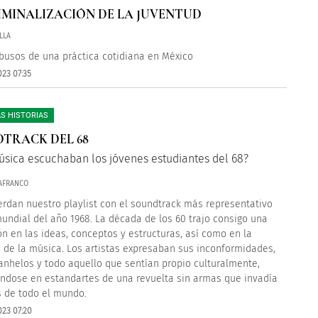
IMINALIZACIÓN DE LA JUVENTUD
LLA
busos de una práctica cotidiana en México
023 07:35
S HISTORIAS
TRACK DEL 68
sica escuchaban los jóvenes estudiantes del 68?
LAFRANCO
erdan nuestro playlist con el soundtrack más representativo
mundial del año 1968. La década de los 60 trajo consigo una
ón en las ideas, conceptos y estructuras, así como en la
a de la música. Los artistas expresaban sus inconformidades,
anhelos y todo aquello que sentían propio culturalmente,
éndose en estandartes de una revuelta sin armas que invadía
s de todo el mundo.
023 07:20