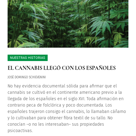
NUESTRAS HISTORIAS
EL CANNABIS LLEGÓ CON LOS ESPAÑOLES
JOSÉ DOMINGO SCHIEVENINI
No hay evidencia documental sólida para afirmar que el
cannabis se cultivó en el continente americano previo a la
llegada de los españoles en el siglo XVI. Toda afirmación en
contrario peca de folclórica y poco documentada. Los
españoles trajeron consigo el cannabis, lo llamaban cáñamo
y lo cultivaban para obtener fibra textil de su tallo. No
conocían –o no les interesaban– sus propiedades
psicoactivas.