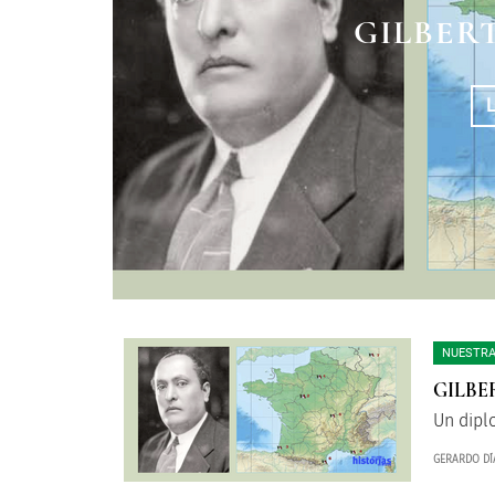
EL ESCUADRÓN 
EL PRESID
GILBER
DE 
NUESTRA
GILBE
Un dipl
GERARDO DÍ