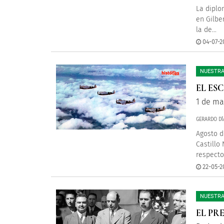
La diplo
en Gilbe
la de...
04-07-2
NUESTRA
EL ES
1 de ma
GERARDO DÍ
Agosto d
Castillo
respecto 
22-05-2
NUESTRA
EL PR