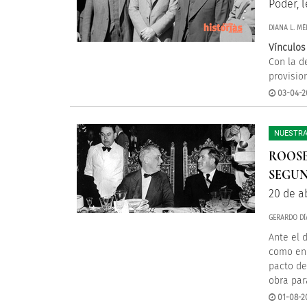
Poder, 
DIANA L. M
Vínculos
Con la d
provisio
03-04-20
NUESTRA
ROOSE
SEGU
20 de ab
GERARDO DÍ
Ante el 
como en 
pacto de
obra par
01-08-2