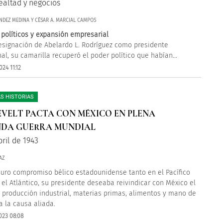
lealtad y negocios
ÉNDEZ MEDINA Y CÉSAR A. MARCIAL CAMPOS
 políticos y expansión empresarial
esignación de Abelardo L. Rodríguez como presidente
nal, su camarilla recuperó el poder político que habían...
24 11:12
S HISTORIAS
VELT PACTA CON MÉXICO EN PLENA
NDA GUERRA MUNDIAL
ril de 1943
AZ
duro compromiso bélico estadounidense tanto en el Pacífico
el Atlántico, su presidente deseaba reivindicar con México el
 producción industrial, materias primas, alimentos y mano de
a la causa aliada.
023 08:08