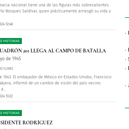
macia nacional tiene una de las figuras más sobresalientes
rto Bosques Saldívar, quien prácticamente arriesgó su vida y
024 12:46
·
S HISTORIAS
·
CUADRÓN 201 LLEGA AL CAMPO DE BATALLA
·
yo de 1945
·
AZ FLORES
e 1943. El embajador de México en Estados Unidos, Francisco
 Nájera, informó de un cambio de visión del país vecino
·
a...
024 13:22
S HISTORIAS
ESIDENTE RODRÍGUEZ