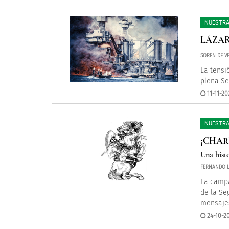
NUESTRA
LÁZAR
SOREN DE V
La tensi
plena S
11-11-20
NUESTRA
¡CHAR
Una hist
FERNANDO 
La campa
de la Se
mensajes
24-10-20