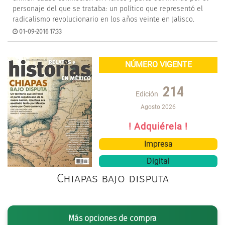
personaje del que se trataba: un político que representó el
radicalismo revolucionario en los años veinte en Jalisco.
01-09-2016 17:33
NÚMERO VIGENTE
214
Edición
Agosto 2026
! Adquiérela !
Impresa
Digital
Chiapas bajo disputa
Más opciones de compra