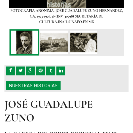
varez
FOTOGRAFÍA ANÓNIMA, JOSÉ GUADALUPE ZUNO HERNÁNDEZ,
El P
jos de
CA. 1923-1926. © (INV. 30798) SECRETARÍA DE
Zuno 
CULTURA.INAH.SINAFO.FN.MX
S
P
NUESTRAS HISTORIAS
JOSÉ GUADALUPE
ZUNO