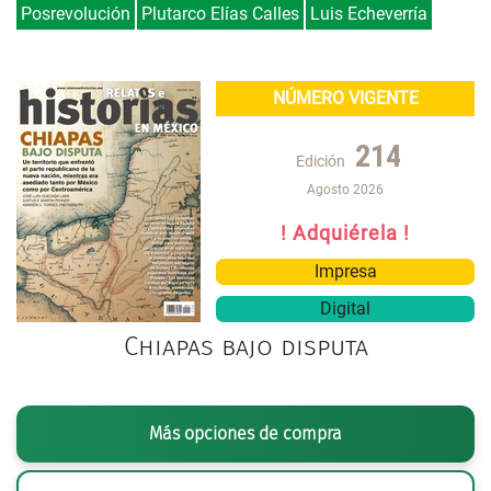
Posrevolución
Plutarco Elías Calles
Luis Echeverría
NÚMERO VIGENTE
214
Edición
Agosto 2026
! Adquiérela !
Impresa
Digital
Chiapas bajo disputa
Más opciones de compra