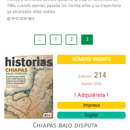
1964, cuando apenas pasaba los treinta años y su trayectoria
ya alcanzaba altos vuelos.
19-12-2019 18:13
←
1
2
3
NÚMERO VIGENTE
214
Edición
Agosto 2026
! Adquiérela !
Impresa
Digital
Chiapas bajo disputa