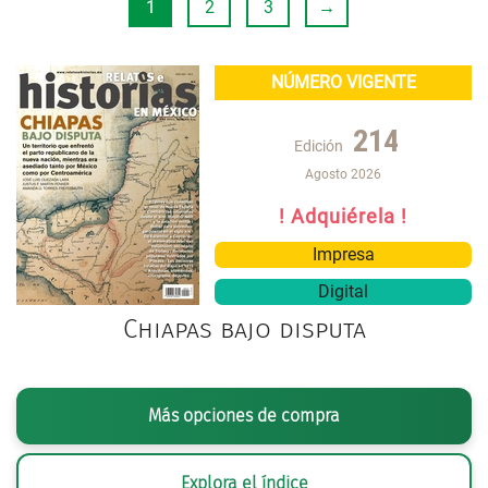
1
2
3
→
NÚMERO VIGENTE
214
Edición
Agosto 2026
! Adquiérela !
Impresa
Digital
Chiapas bajo disputa
Más opciones de compra
Explora el índice