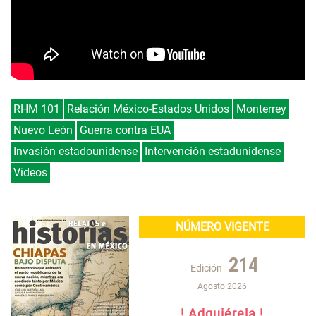
RHM 101
Relación México-Estados Unidos
Monterrey
Nuevo León
Guerra contra EUA
Invasión estadounidense
Intervención estadunidense
Videos
NÚMERO VIGENTE
214
Edición
Agosto 2026
! Adquiérela !