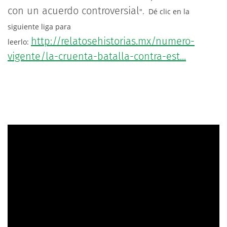
con un acuerdo controversial
".
Dé clic en la
siguiente liga para
http://relatosehistorias.mx/numero-
leerlo:
vigente/la-cruenta-batalla-contra-est...