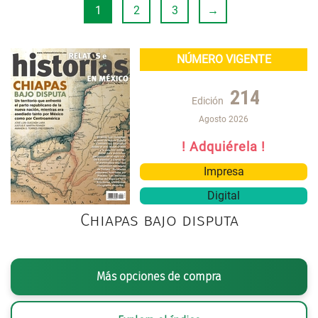
1
2
3
→
NÚMERO VIGENTE
214
Edición
Agosto 2026
! Adquiérela !
Impresa
Digital
Chiapas bajo disputa
Más opciones de compra