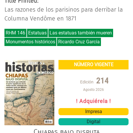
Title Printed:
Las razones de los parisinos para derribar la
Columna Vendôme en 1871
RHM 146
Estatuas
Las estatuas también mueren
Monumentos históricos
Ricardo Cruz García
NÚMERO VIGENTE
214
Edición
Agosto 2026
! Adquiérela !
Impresa
Digital
Chiapas bajo disputa