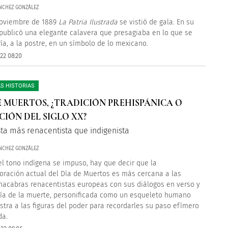
NCHEZ GONZÁLEZ
noviembre de 1889
La Patria Ilustrada
se vistió de gala. En su
publicó una elegante calavera que presagiaba en lo que se
ría, a la postre, en un símbolo de lo mexicano.
22 08:20
S HISTORIAS
E MUERTOS, ¿TRADICIÓN PREHISPÁNICA O
CIÓN DEL SIGLO XX?
sta más renacentista que indigenista
NCHEZ GONZÁLEZ
l tono indígena se impuso, hay que decir que la
ación actual del Día de Muertos es más cercana a las
acabras renacentistas europeas con sus diálogos en verso y
ría de la muerte, personificada como un esqueleto humano
tra a las figuras del poder para recordarles su paso efímero
da.