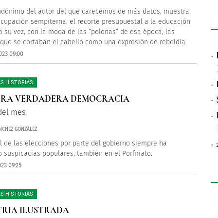
udónimo del autor del que carecemos de más datos, muestra
cupación sempiterna: el recorte presupuestal a la educación
 a su vez, con la moda de las “pelonas” de esa época, las
que se cortaban el cabello como una expresión de rebeldía.
·
023 09:00
·
S HISTORIAS
TRA VERDADERA DEMOCRACIA
·
del mes
·
NCHEZ GONZÁLEZ
·
ol de las elecciones por parte del gobierno siempre ha
 suspicacias populares; también en el Porfiriato.
023 09:25
S HISTORIAS
TRIA ILUSTRADA