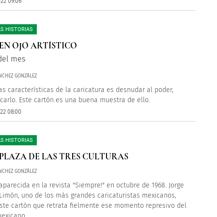
022 09:06
S HISTORIAS
EN OJO ARTÍSTICO
del mes
NCHEZ GONZÁLEZ
as características de la caricatura es desnudar al poder,
icarlo. Este cartón es una buena muestra de ello.
022 08:00
S HISTORIAS
 PLAZA DE LAS TRES CULTURAS
NCHEZ GONZÁLEZ
aparecida en la revista "Siempre!" en octubre de 1968. Jorge
Limón, uno de los más grandes caricaturistas mexicanos,
este cartón que retrata fielmente ese momento represivo del
exicano.