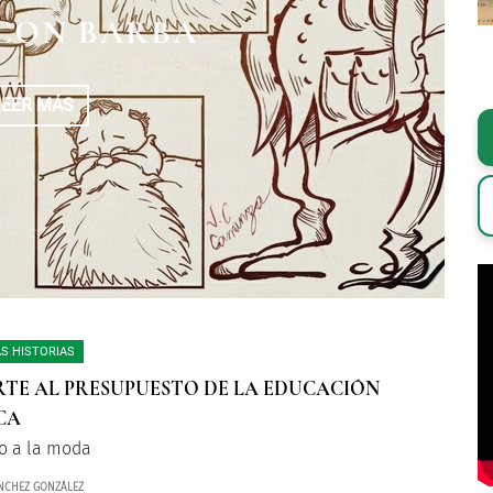
EL ESCENARIO DEL
USO EN MÉXICO
 CON BARBA
UNDO
LEER MÁS
LEER MÁS
LEER MÁS
S HISTORIAS
TE AL PRESUPUESTO DE LA EDUCACIÓN
CA
o a la moda
NCHEZ GONZÁLEZ