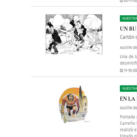
02-11-2
NUESTRA
UN BU
Cartón 
AGUSTÍN SÁ
Una de l
desmitif
11-10-2
NUESTRA
EN LA
AGUSTÍN SÁ
Portada 
Carreño 
realizó 
Estado m