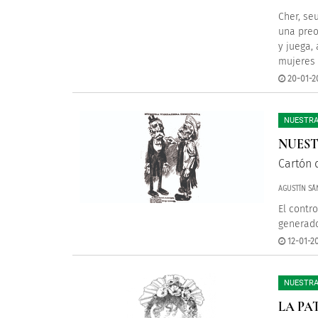
Cher, se
una preo
y juega,
mujeres 
20-01-2
NUESTRA
NUES
Cartón 
AGUSTÍN SÁ
El contr
generado
12-01-2
NUESTRA
LA PA