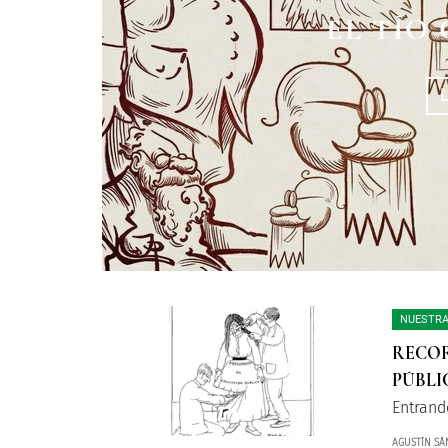
MUÑECOS EN 
ENRICO CAR
EL TÍO
M
NUESTRA
RECOR
PÚBLI
Entrand
AGUSTÍN SÁ