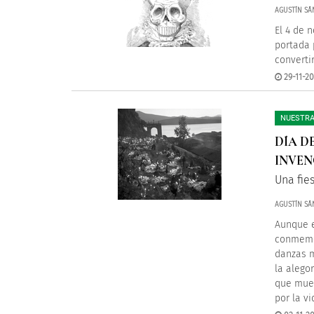
AGUSTÍN SÁ
El 4 de 
portada 
converti
29-11-20
NUESTRA
DÍA D
INVEN
Una fie
AGUSTÍN SÁ
Aunque e
conmemor
danzas m
la alego
que mues
por la vi