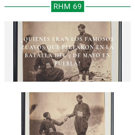
RHM 69
¿QUIÉNES ERAN LOS FAMOSOS
LA MUERTE NIÑA: EL RITO DE
ZUAVOS QUE PELEARON EN LA
FOTOGRAFIAR CADÁVERES
VÍCTOR ROSALES
BATALLA DEL 5 DE MAYO EN
INFANTILES EN EL SIGLO XIX
PUEBLA?