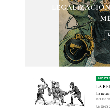
VIRGINIA FÁBR
CUANDO MÉXICO
LEGALIZACIÓN
TEATRO
MÉ
NUESTRA
LA RE
La actua
RICARDO CR
La llega