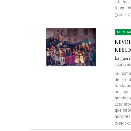
a la leg
fragment
29-10-20
NUESTRA
REVOL
REELE
La guerra
IGNACIO MAN
Su nombr
de la In
fundamen
un aspec
hombre d
Esto pro
que habí
horrores
29-10-20