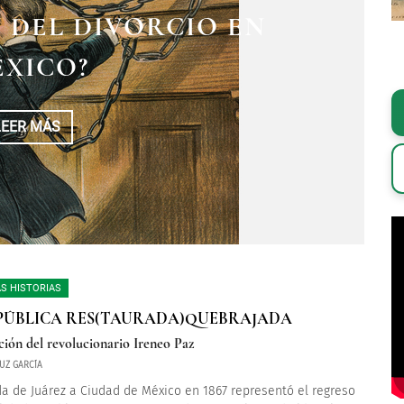
EGAS, LA REINA DEL
 CONOCIÓ EL VOCHO
 DEL DIVORCIO EN
 MEXICANO
XICO?
LEER MÁS
LEER MÁS
LEER MÁS
S HISTORIAS
PÚBLICA RES(TAURADA)QUEBRAJADA
ción del revolucionario Ireneo Paz
UZ GARCÍA
da de Juárez a Ciudad de México en 1867 representó el regreso