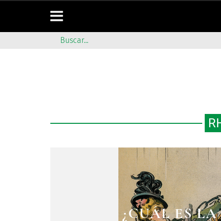
R
¿CUÁL ES LA