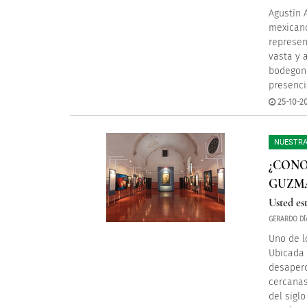
Agustín 
mexicano
represen
vasta y 
bodegon
presenci
25-10-20
NUESTRA
¿CONO
GUZM
Usted es
GERARDO DÍ
Uno de l
Ubicada 
desaperc
cercanas
del siglo