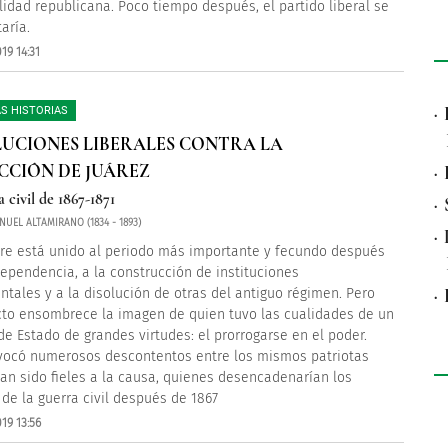
alidad republicana. Poco tiempo después, el partido liberal se
aría.
19 14:31
·
S HISTORIAS
UCIONES LIBERALES CONTRA LA
CCIÓN DE JUÁREZ
·
 civil de 1867-1871
·
UEL ALTAMIRANO (1834 - 1893)
·
e está unido al periodo más importante y fecundo después
dependencia, a la construcción de instituciones
·
tales y a la disolución de otras del antiguo régimen. Pero
to ensombrece la imagen de quien tuvo las cualidades de un
e Estado de grandes virtudes: el prorrogarse en el poder.
vocó numerosos descontentos entre los mismos patriotas
an sido fieles a la causa, quienes desencadenarían los
 de la guerra civil después de 1867
19 13:56