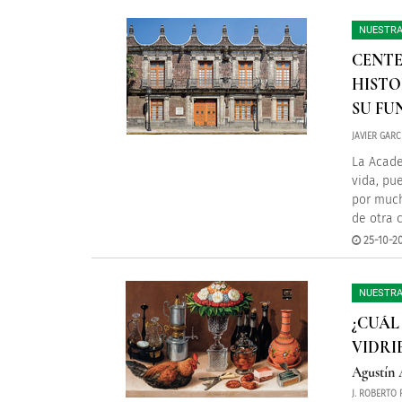
NUESTRA
CENTE
HISTO
SU FU
JAVIER GARC
La Acade
vida, pu
por much
de otra 
25-10-20
NUESTRA
¿CUÁL
VIDRI
Agustín A
J. ROBERTO