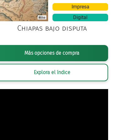
Impresa
Digital
Chiapas bajo disputa
Más opciones de compra
GRAFÍA ANÓNIMA,
AUTOMÓVILES VOLKSWAGEN USADOS DURANTE LAS 
SECRETARÍA DE CULTURA. INAH.SINAFO.FN.MX
Explora el índice