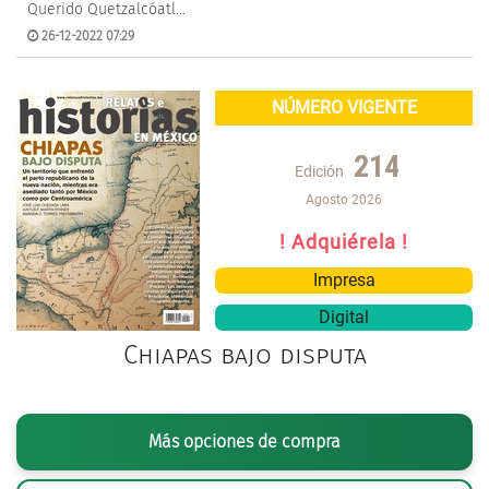
Querido Quetzalcóatl...
26-12-2022 07:29
NÚMERO VIGENTE
214
Edición
Agosto 2026
! Adquiérela !
Impresa
Digital
Chiapas bajo disputa
Más opciones de compra