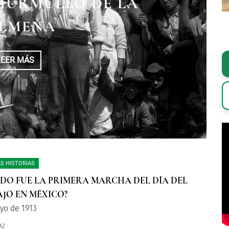
RDO TOLEDANO, UN
MURMULLO DE LA
 VELÁZQUEZ
LÍDER SINDICAL
LMENA
LEER MÁS
LEER MÁS
LEER MÁS
S HISTORIAS
DO FUE LA PRIMERA MARCHA DEL DÍA DEL
JO EN MÉXICO?
yo de 1913
AZ