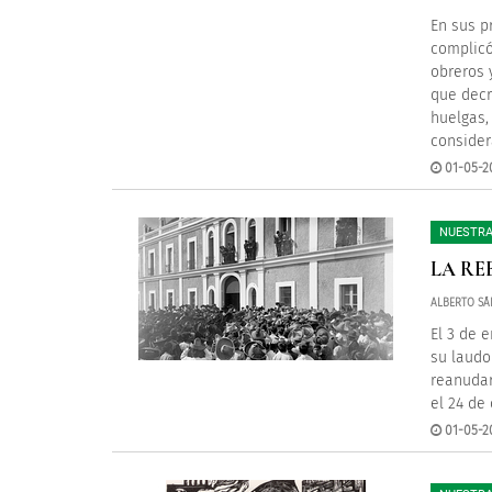
En sus p
complicó
obreros 
que decr
huelgas,
consider
01-05-2
NUESTRA
LA RE
ALBERTO S
El 3 de 
su laudo
reanudar
el 24 de
01-05-2