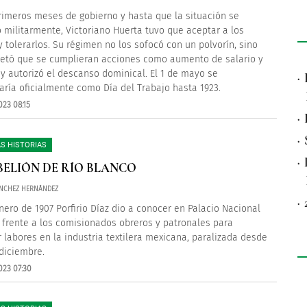
rimeros meses de gobierno y hasta que la situación se
 militarmente, Victoriano Huerta tuvo que aceptar a los
y tolerarlos. Su régimen no los sofocó con un polvorín, sino
etó que se cumplieran acciones como aumento de salario y
 y autorizó el descanso dominical. El 1 de mayo se
·
aría oficialmente como Día del Trabajo hasta 1923.
023 08:15
·
·
S HISTORIAS
·
BELIÓN DE RÍO BLANCO
ÁNCHEZ HERNÁNDEZ
·
enero de 1907 Porfirio Díaz dio a conocer en Palacio Nacional
 frente a los comisionados obreros y patronales para
 labores en la industria textilera mexicana, paralizada desde
 diciembre.
023 07:30