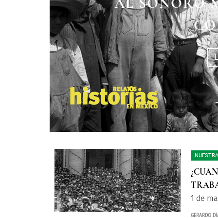
VICENTE LOMBA
AL SONORO 
FIDEL
DESTACADO 
CO
NUESTRA
¿CUÁN
TRABA
1 de ma
GERARDO DÍ