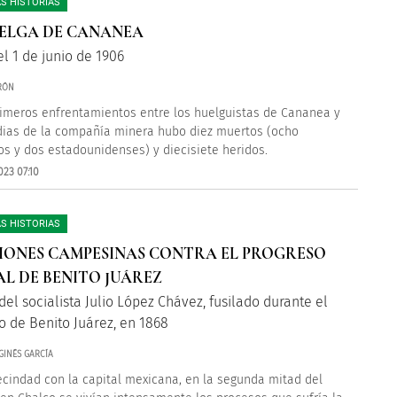
S HISTORIAS
ELGA DE CANANEA
el 1 de junio de 1906
RÓN
rimeros enfrentamientos entre los huelguistas de Cananea y
dias de la compañía minera hubo diez muertos (ocho
s y dos estadounidenses) y diecisiete heridos.
023 07:10
S HISTORIAS
IONES CAMPESINAS CONTRA EL PROGRESO
AL DE BENITO JUÁREZ
del socialista Julio López Chávez, fusilado durante el
o de Benito Juárez, en 1868
GINÉS GARCÍA
ecindad con la capital mexicana, en la segunda mitad del