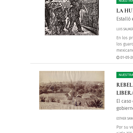
NUESTRA
LA HU
Estalló 
LUIS SALME
En los p
los guar
mexicano
01-05-2
NUESTRA
REBEL
LIBER
El caso 
gobiern
ESTHER SAN
Por su v