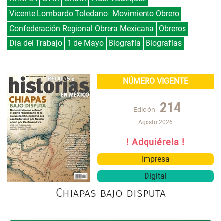
Vicente Lombardo Toledano
Movimiento Obrero
Confederación Regional Obrera Mexicana
Obreros
Día del Trabajo
1 de Mayo
Biografía
Biografías
NÚMERO VIGENTE
214
Edición
Agosto 2026
! Adquiérela !
Impresa
Digital
Chiapas bajo disputa