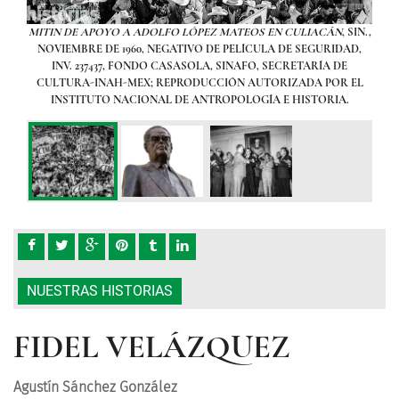
MITIN DE APOYO A ADOLFO LÓPEZ MATEOS EN CULIACÁN
, SIN.,
sus
NOVIEMBRE DE 1960, NEGATIVO DE PELÍCULA DE SEGURIDAD,
el
INV. 237437, FONDO CASASOLA, SINAFO, SECRETARÍA DE
de su
CULTURA-INAH-MEX; REPRODUCCIÓN AUTORIZADA POR EL
INSTITUTO NACIONAL DE ANTROPOLOGÍA E HISTORIA.
 CTM
,
AD,
E
 EL
.
NUESTRAS HISTORIAS
FIDEL VELÁZQUEZ
Agustín Sánchez González