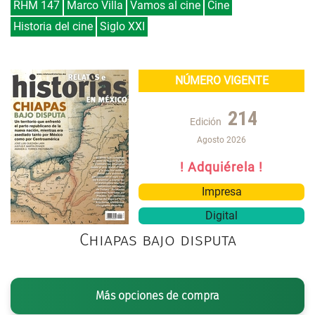
RHM 147
Marco Villa
Vamos al cine
Cine
Historia del cine
Siglo XXI
NÚMERO VIGENTE
214
Edición
Agosto 2026
! Adquiérela !
Impresa
Digital
Chiapas bajo disputa
Más opciones de compra