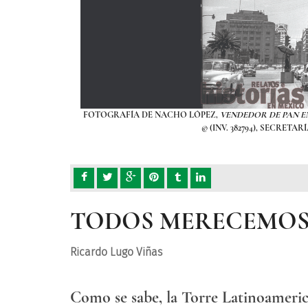
ANA AL FONDO
, 1957.
FOTOGRAFÍA DE NACHO LÓPEZ,
VENDEDOR DE PAN E
© (INV. 382794), SECRET
TODOS MERECEMOS
Ricardo Lugo Viñas
Como se sabe, la Torre Latinoamerica