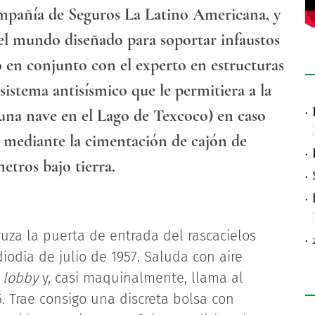
ompañía de Seguros La Latino Americana, y
 el mundo diseñado para soportar infaustos
ó en conjunto con el experto en estructuras
stema antisísmico que le permitiera a la
·
e una nave en el Lago de Texcoco) en caso
a mediante la cimentación de cajón de
·
metros bajo tierra.
·
·
ruza la puerta de entrada del rascacielos
·
odía de julio de 1957. Saluda con aire
l
lobby
y, casi maquinalmente, llama al
5. Trae consigo una discreta bolsa con