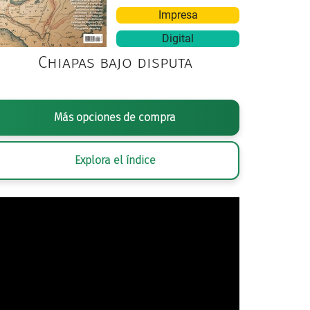
Impresa
Digital
Chiapas bajo disputa
FÍA DE NACHO LÓPEZ,
VENDEDOR DE PAN EN BICICLETACON LA TORRE
Más opciones de compra
© (INV. 382794), SECRETARÍA DE CULTURA.INAH.SINAFO
Explora el índice