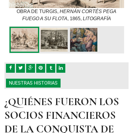
ra los
Tras
OBRA DE TURGIS,
HERNÁN CORTÉS PEGA
argo,
éxit
FUEGO A SU FLOTA
, 1865,
LITOGRAFÍA
ron en
espe
d.
sobr
1783,
OBR
SOL
DE 
NUESTRAS HISTORIAS
¿QUIÉNES FUERON LOS
SOCIOS FINANCIEROS
DE LA CONQUISTA DE