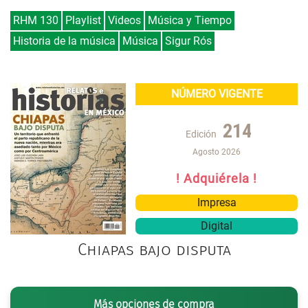
RHM 130
Playlist
Videos
Música y Tiempo
Historia de la música
Música
Sigur Rós
NÚMERO VIGENTE
214
Edición
Agosto 2026
! Adquiérela !
Impresa
Digital
Chiapas bajo disputa
Más opciones de compra