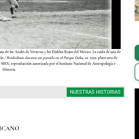
asa de los Azules de Veracruz y los Diablos Rojos del México. La caída de una de
El Parque De
dio
/
Beisbolistas durante un partido en el Parque Delta
, ca. 1929, placa seca de
sus grada
-MEX; reproducción autorizada por el Instituto Nacional de Antropología e
gelatina
Historia.
NUESTRAS HISTORIAS
XICANO