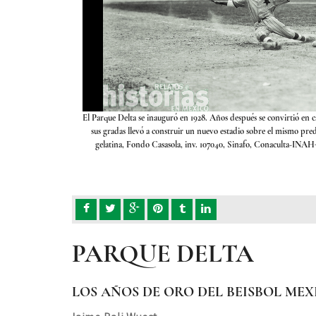
xico. La caída de una de
El Parque Delta se inauguró en 1928. Años después se convirtió en c
 ca. 1929, placa seca de
sus gradas llevó a construir un nuevo estadio sobre el mismo pre
al de Antropología e
gelatina, Fondo Casasola, inv. 107040, Sinafo, Conaculta-INAH
PARQUE DELTA
LOS AÑOS DE ORO DEL BEISBOL ME