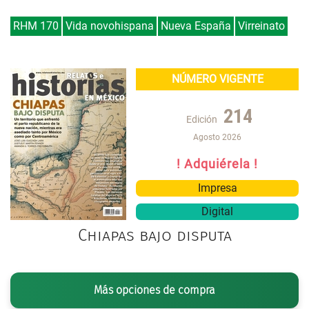
RHM 170
Vida novohispana
Nueva España
Virreinato
NÚMERO VIGENTE
214
Edición
Agosto 2026
! Adquiérela !
Impresa
Digital
Chiapas bajo disputa
Más opciones de compra