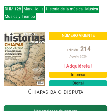
RHM 128
Mark Hollis
Historia de la música
Música
Música y Tiempo
NÚMERO VIGENTE
214
Edición
Agosto 2026
! Adquiérela !
Impresa
Digital
Chiapas bajo disputa