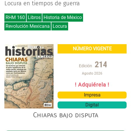
Locura en tiempos de guerra
RHM 160
Libros
Historia de México
Revolución Mexicana
Locura
NÚMERO VIGENTE
214
Edición
Agosto 2026
! Adquiérela !
Impresa
Digital
Chiapas bajo disputa