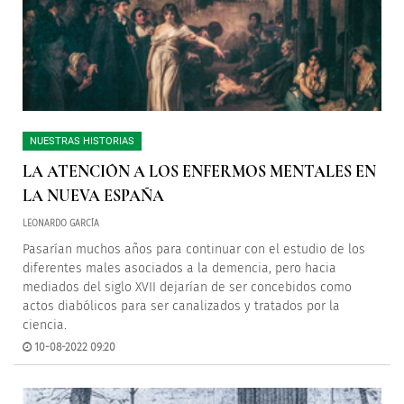
NUESTRAS HISTORIAS
LA ATENCIÓN A LOS ENFERMOS MENTALES EN
LA NUEVA ESPAÑA
LEONARDO GARCÍA
Pasarían muchos años para continuar con el estudio de los
diferentes males asociados a la demencia, pero hacia
mediados del siglo XVII dejarían de ser concebidos como
actos diabólicos para ser canalizados y tratados por la
ciencia.
10-08-2022 09:20