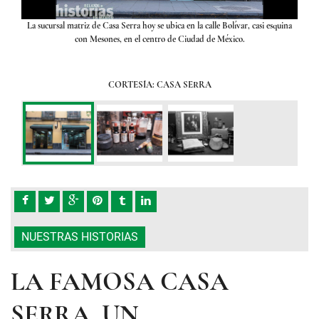
tos
La sucursal matriz de Casa Serra hoy se ubica en la calle Bolívar, casi esquina
Con a
con Mesones, en el centro de Ciudad de México.
años
CORTESÍA: CASA SERRA
NUESTRAS HISTORIAS
LA FAMOSA CASA
SERRA, UN