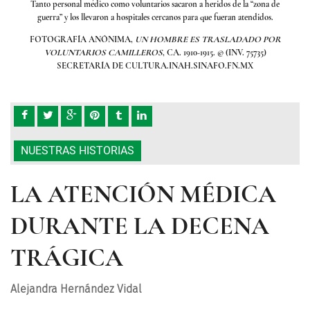
a de
Tanto personal médico como voluntarios sacaron a heridos de la “zona de
Tan
s.
guerra” y los llevaron a hospitales cercanos para que fueran atendidos.
g
POR
FOTOGRAFÍA ANÓNIMA,
UN HOMBRE ES TRASLADADO POR
FO
VOLUNTARIOS CAMILLEROS
, CA. 1910-1915. © (INV. 75735)
SECRETARÍA DE CULTURA.INAH.SINAFO.FN.MX
NUESTRAS HISTORIAS
LA ATENCIÓN MÉDICA
DURANTE LA DECENA
TRÁGICA
Alejandra Hernández Vidal