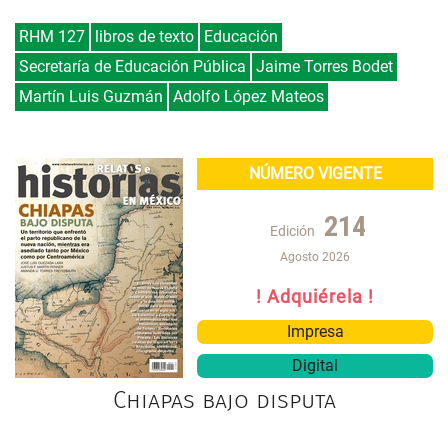
RHM 127
libros de texto
Educación
Secretaría de Educación Pública
Jaime Torres Bodet
Martín Luis Guzmán
Adolfo López Mateos
NÚMERO VIGENTE
214
Edición
Agosto 2026
! Adquiérela !
Impresa
Digital
Chiapas bajo disputa