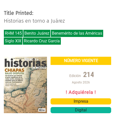
Title Printed:
Historias en torno a Juárez
RHM 145
Benito Juárez
Benemérito de las Américas
Siglo XIX
Ricardo Cruz García
NÚMERO VIGENTE
214
Edición
Agosto 2026
! Adquiérela !
Impresa
Digital