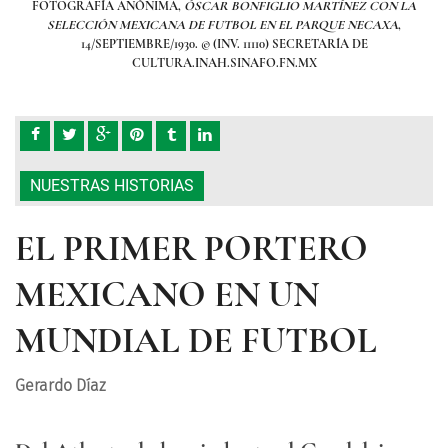
N LA
FOTOGRAFÍA ANÓNIMA,
ÓSCAR BONFIGLIO MARTÍNEZ CON LA
FOT
XA
,
SELECCIÓN MEXICANA DE FUTBOL EN EL PARQUE NECAXA
,
S
14/SEPTIEMBRE/1930. © (INV. 11110) SECRETARÍA DE
CULTURA.INAH.SINAFO.FN.MX
NUESTRAS HISTORIAS
EL PRIMER PORTERO
MEXICANO EN UN
MUNDIAL DE FUTBOL
Gerardo Díaz