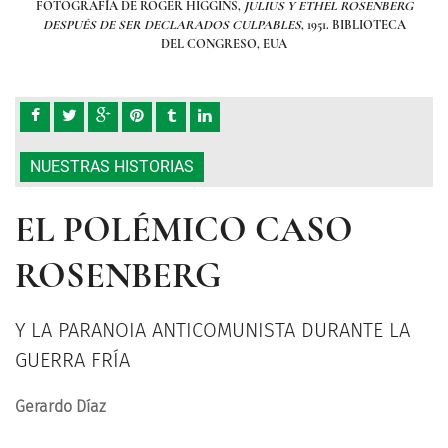
BERG
FOTOGRAFÍA DE ROGER HIGGINS,
JULIUS Y ETHEL ROSENBERG
FOT
ECA
DESPUÉS DE SER DECLARADOS CULPABLES
, 1951. BIBLIOTECA
DE
DEL CONGRESO, EUA
NUESTRAS HISTORIAS
EL POLÉMICO CASO
ROSENBERG
Y LA PARANOIA ANTICOMUNISTA DURANTE LA
GUERRA FRÍA
Gerardo Díaz