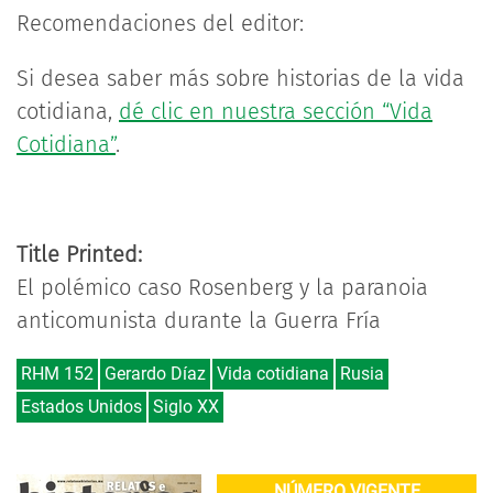
Recomendaciones del editor:
Si desea saber más sobre historias de la vida
cotidiana,
dé clic en nuestra sección “Vida
Cotidiana”
.
Title Printed:
El polémico caso Rosenberg y la paranoia
anticomunista durante la Guerra Fría
RHM 152
Gerardo Díaz
Vida cotidiana
Rusia
Estados Unidos
Siglo XX
NÚMERO VIGENTE