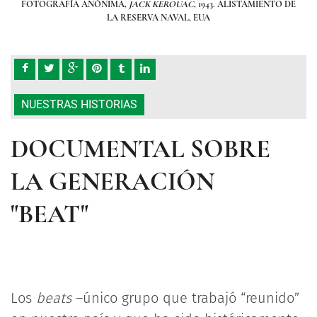
TO DE
FOTOGRAFÍA ANÓNIMA,
JACK KEROUAC
, 1943. ALISTAMIENTO DE
FOT
LA RESERVA NAVAL, EUA
NUESTRAS HISTORIAS
DOCUMENTAL SOBRE
LA GENERACIÓN
"BEAT"
Los
beats
–único grupo que trabajó “reunido”