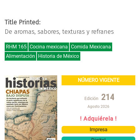
Title Printed:
De aromas, sabores, texturas y refranes
RHM 165
Cocina mexicana
Comida Mexicana
Alimentación
Historia de México
NÚMERO VIGENTE
214
Edición
Agosto 2026
! Adquiérela !
Impresa