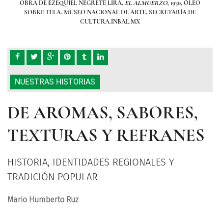
ÓLEO
OBRA DE EZEQUIEL NEGRETE LIRA,
EL ALMUERZO
, 1930, ÓLEO
OB
DE
SOBRE TELA. MUSEO NACIONAL DE ARTE, SECRETARÍA DE
S
CULTURA.INBAL.MX
NUESTRAS HISTORIAS
DE AROMAS, SABORES,
TEXTURAS Y REFRANES
HISTORIA, IDENTIDADES REGIONALES Y
TRADICIÓN POPULAR
Mario Humberto Ruz