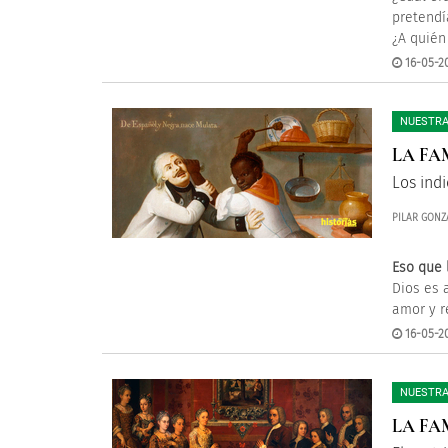
pretendí
¿A quién
16-05-20
NUESTRA
LA FA
Los ind
PILAR GONZ
Eso que
Dios es 
amor y r
16-05-20
NUESTRA
LA FA