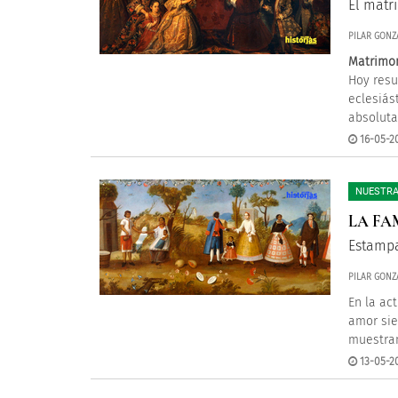
El matr
PILAR GONZ
Matrimon
Hoy resu
eclesiás
absoluta
16-05-20
NUESTRA
LA FA
Estampa
PILAR GONZ
En la ac
amor sie
muestran
13-05-2