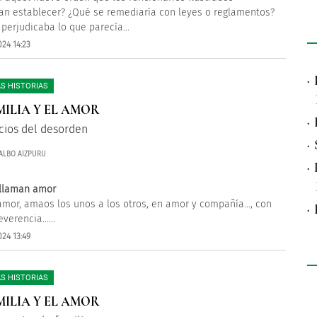
an establecer? ¿Qué se remediaría con leyes o reglamentos?
 perjudicaba lo que parecía...
24 14:23
·
S HISTORIAS
MILIA Y EL AMOR
·
icios del desorden
·
ALBO AIZPURU
·
 llaman amor
amor, amaos los unos a los otros, en amor y compañía…, con
·
everencia…...
24 13:49
S HISTORIAS
MILIA Y EL AMOR