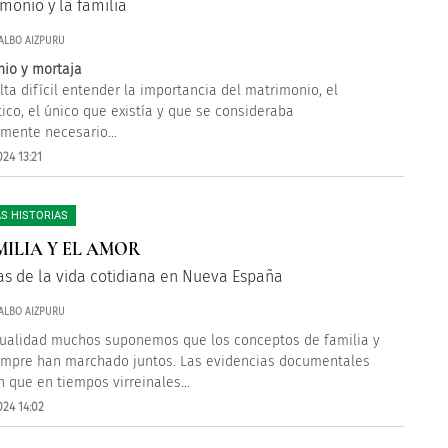
imonio y la familia
ALBO AIZPURU
io y mortaja
lta difícil entender la importancia del matrimonio, el
tico, el único que existía y que se consideraba
mente necesario...
24 13:21
S HISTORIAS
MILIA Y EL AMOR
s de la vida cotidiana en Nueva España
ALBO AIZPURU
tualidad muchos suponemos que los conceptos de familia y
mpre han marchado juntos. Las evidencias documentales
 que en tiempos virreinales...
024 14:02