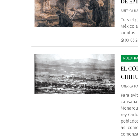
DE EP
AMÉRICA MA
Tras el 
México a
cientos 
03-06-2
NUESTRA
EL CÓ
CHIHU
AMÉRICA MA
Para evi
causaban
Monarquí
rey Carl
poblados
así como
comenzar