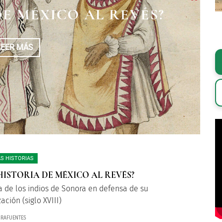
DE MÉXICO AL REVÉS?
AS Y PANTEONES
AL DE JESÚS
LEER MÁS
LEER MÁS
LEER MÁS
S HISTORIAS
HISTORIA DE MÉXICO AL REVÉS?
a de los indios de Sonora en defensa de su
ación (siglo XVIII)
MIRAFUENTES