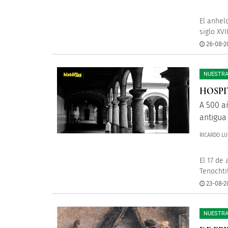
El anhel
siglo XV
26-08-2
NUESTRA
HOSPI
A 500 a
antigua
RICARDO LU
El 17 de
Tenochti
23-08-2
NUESTRA