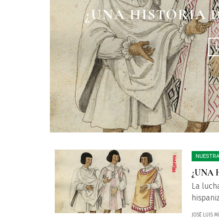
¿UNA HISTORIA 
DE EPIDEMI
HOSPIT
NUESTRA
¿UNA 
La luch
hispaniz
JOSÉ LUIS 