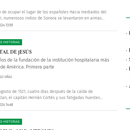
o de ocupar el lugar de los españoles Hacia mediados del
III, numerosos indios de Sonora se levantaron en armas...
024 13:59
·
S HISTORIAS
·
TAL DE JESÚS
·
ños de la fundación de la institución hospitalaria más
 de América. Primera parte
·
GO VIÑAS
·
 agosto de 1521, cuatro días después de la caída de
tlan, el capitán Hernán Cortés y sus fatigadas huestes...
024 14:48
S HISTORIAS