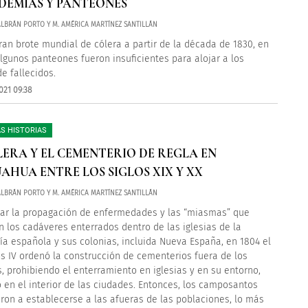
IDEMIAS Y PANTEONES
LBRÁN PORTO Y M. AMÉRICA MARTÍNEZ SANTILLÁN
gran brote mundial de cólera a partir de la década de 1830, en
lgunos panteones fueron insuficientes para alojar a los
de fallecidos.
021 09:38
S HISTORIAS
LERA Y EL CEMENTERIO DE REGLA EN
AHUA ENTRE LOS SIGLOS XIX Y XX
LBRÁN PORTO Y M. AMÉRICA MARTÍNEZ SANTILLÁN
tar la propagación de enfermedades y las “miasmas” que
 los cadáveres enterrados dentro de las iglesias de la
a española y sus colonias, incluida Nueva España, en 1804 el
os IV ordenó la construcción de cementerios fuera de los
, prohibiendo el enterramiento en iglesias y en su entorno,
 en el interior de las ciudades. Entonces, los camposantos
on a establecerse a las afueras de las poblaciones, lo más