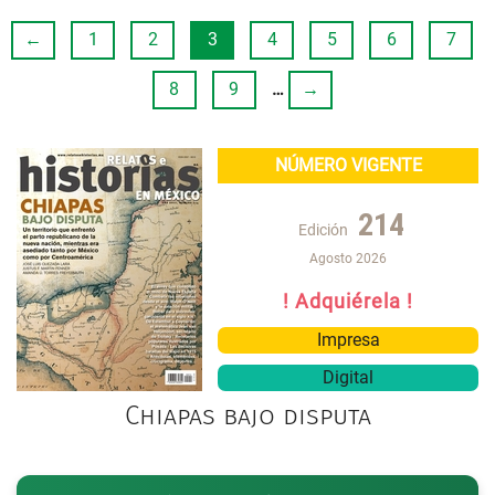
←
1
2
3
4
5
6
7
8
9
…
→
NÚMERO VIGENTE
214
Edición
Agosto 2026
! Adquiérela !
Impresa
Digital
Chiapas bajo disputa