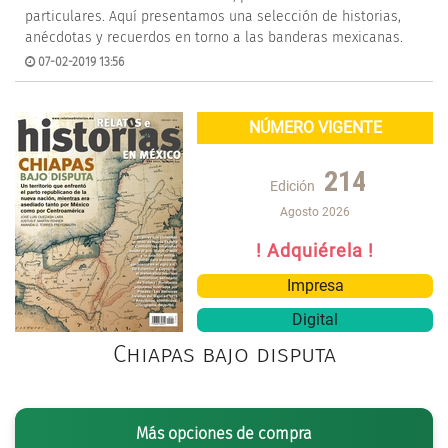
particulares. Aquí presentamos una selección de historias,
anécdotas y recuerdos en torno a las banderas mexicanas.
07-02-2019 13:56
NÚMERO VIGENTE
214
Edición
Agosto 2026
! Adquiérela !
Impresa
Digital
Chiapas bajo disputa
Más opciones de compra