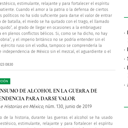
stésico, estimulante, relajante y para fortalecer el espíritu
atiente. Cuando el amor a la patria o la defensa de ciertos
s políticos no ha sido suficiente para darse el valor de entrar
 de batalla, el miedo se ha quitado con el trago, el llamado
líquido”, al grado de llegar en ocasiones a la embriaguez
·
a en plenos conflictos bélicos. Si, como se ha dicho, no hay
obria”, y el imperio británico no se podría entender sin el
el ejército ruso sin el vodka, tampoco se comprendería la
·
e independencia de México sin el mezcal, el aguardiente o el
·
023 08:30
·
CCIÓN
·
CONSUMO DE ALCOHOL EN LA GUERRA DE
ENDENCIA PARA DARSE VALOR
 e Historias en México
, núm. 130, junio de 2019
go de la historia, durante las guerras el alcohol se ha usado
stésico, estimulante, relajante y para fortalecer el espíritu