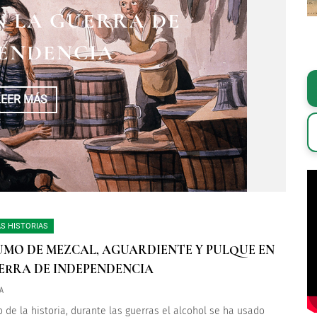
DEPENDENCIA PARA
N LA GUERRA DE
ENDENCIA
E VALOR
LEER MÁS
LEER MÁS
S HISTORIAS
MO DE MEZCAL, AGUARDIENTE Y PULQUE EN
ERRA DE INDEPENDENCIA
A
go de la historia, durante las guerras el alcohol se ha usado