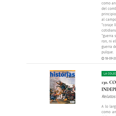
como ane
del comb
principio
al campo
“coraje 
cotidian
“guerra s
ron, ni 
guerra d
pulque.
18-09-2
LA COLE
130. 
INDEP
Relatos
A lo lar
como ane