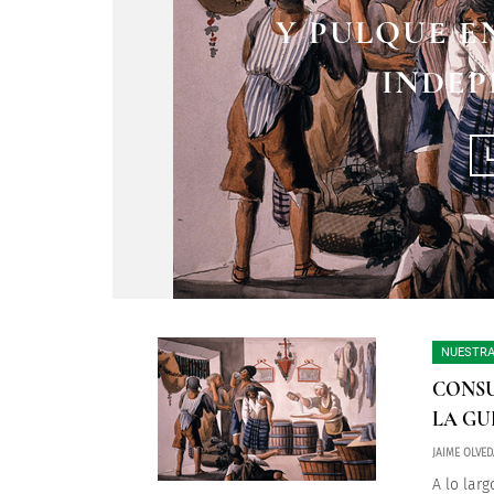
GUERRA DE IN
Y PULQUE E
INDEP
DARS
NUESTRA
CONSU
LA GU
JAIME OLVED
A lo lar