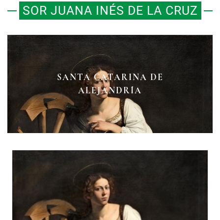
SOR JUANA INÉS DE LA CRUZ
VILLANCICOS, CANTOS
SANTA CATARINA DE
SANTA CATARINA DE
PROFANOS QUE NO SIEMPRE
ALEJANDRÍA
ALEJANDRÍA
FUERON NAVIDEÑOS