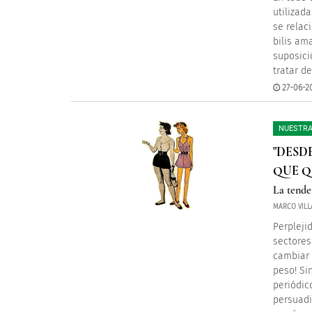
utilizad
se relac
bilis am
suposici
tratar d
27-06-2
NUESTRA
"DESD
QUE Q
La tende
MARCO VILL
Perpleji
sectores
cambiar 
peso! Si
periódic
persuadi