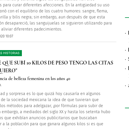
as para curar diferentes afecciones. En la antigüedad su uso
ionó con el equilibrio de los cuatro humores: sangre, flema,
arilla y bilis negra; sin embargo, aun después de que esta
ón desapareció, las sanguijuelas se siguieron utilizando para
e aliviar diferentes padecimientos.
·
020 10:07
·
S HISTORIAS
·
E QUE SUBÍ 10 KILOS DE PESO TENGO LAS CITAS
·
UIERO"
ncia de belleza femenina en los años 40
·
A
dad y sorpresa es lo que quizá hoy causaría en algunos
 de la sociedad mexicana la idea de que tuvieran que
los métodos para adelgazar, ¡por fórmulas para subir de
n embargo, a mediados del siglo XX y hasta los setenta hubo
os que exhibían anuncios publicitarios que buscaban
r a la población para que ganara algunos kilos si es que