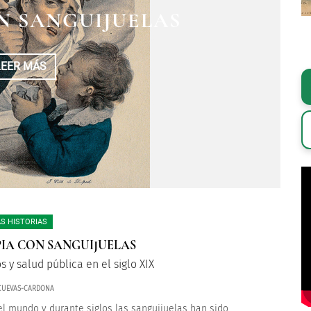
Í 10 KILOS DE PESO
LA ESCUELA MÉDICO
N SANGUIJUELAS
ITAS QUE QUIERO"
ILITAR
LEER MÁS
LEER MÁS
LEER MÁS
S HISTORIAS
IA CON SANGUIJUELAS
 y salud pública en el siglo XIX
CUEVAS-CARDONA
el mundo y durante siglos las sanguijuelas han sido