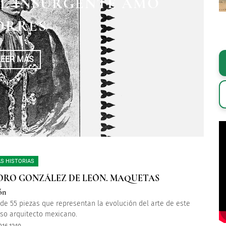
EL INSURGENTE AMO
N DE LA AMÉRICA
XTERMINADORES
ORRES
LEER MÁS
LEER MÁS
LEER MÁS
S HISTORIAS
RO GONZÁLEZ DE LEÓN. MAQUETAS
ón
de 55 piezas que representan la evolución del arte de este
oso arquitecto mexicano.