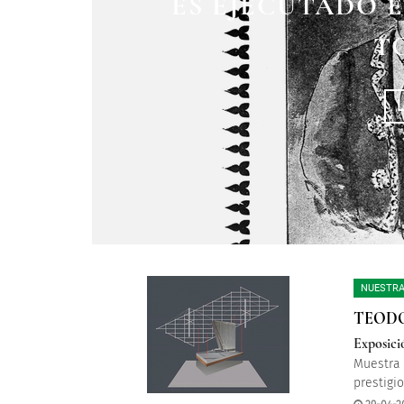
ES EJECUTADO 
EL PIGMALIÓ
ÁNGELES E
T
NUESTRA
TEODO
Exposici
Muestra 
prestigi