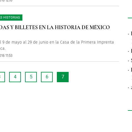
16 12:10
S HISTORIAS
AS Y BILLETES EN LA HISTORIA DE MÉXICO
·
l 9 de mayo al 29 de junio en la Casa de la Primera Imprenta
ca.
·
16 11:53
·
·
3
4
5
6
7
·