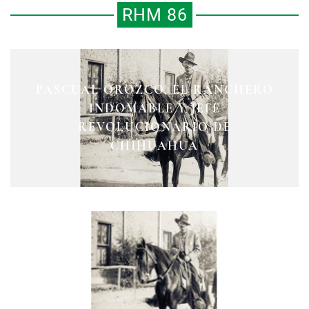
RHM 86
PASCUAL OROZCO, EL RANCHERO
ESTADIO XALAPEÑO HERIBERTO
INDOMABLE Y JEFE
CANDELARIO HUÍZAR
REVOLUCIONARIO DE
JARA CORONA
CHIHUAHUA