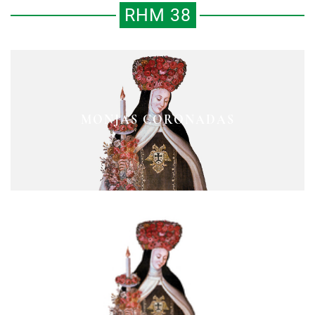
RHM 38
LA SECRETARÍA DE EDUCACIÓN
EMILIO "EL INDIO" FERNÁNDEZ
MONJAS CORONADAS
PÚBLICA