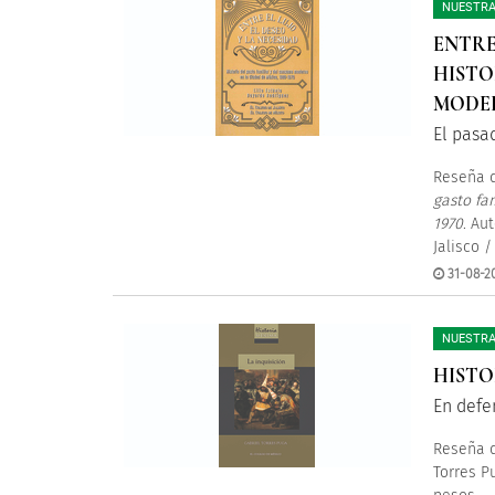
NUESTRA
ENTRE 
HISTO
MODER
El pasa
Reseña d
gasto fa
1970
. Au
Jalisco /
31-08-2
NUESTRA
HISTO
En defe
Reseña d
Torres Pu