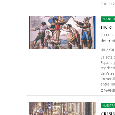
09-06-2
NUESTRA
UN BU
La cris
determi
GISELA VON
La gota 
España, 
rey dest
de Vales
irrevers
entre 18
14-09-2
NUESTRA
CRISI