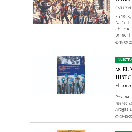
GISELA VON
En 1808,
Azcárate
abdicaci
primer i
14-09-20
NUESTRA
68. E
HISTO
El porve
Reseña d
memoria
Artigas E
03-10-20