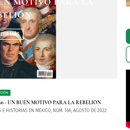
UEN MOTIVO PARA LA
O PARA LA REBELIÓN
ICA E INSURGENCIA
BELIÓN
LEER MÁS
LEER MÁS
LEER MÁS
CCIÓN
66 - UN BUEN MOTIVO PARA LA REBELIÓN
 E HISTORIAS EN MÉXICO, NÚM. 166, AGOSTO DE 2022