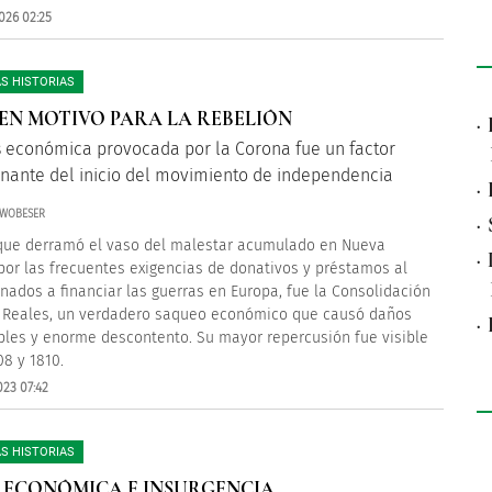
026 02:25
S HISTORIAS
EN MOTIVO PARA LA REBELIÓN
·
is económica provocada por la Corona fue un factor
nante del inicio del movimiento de independencia
·
 WOBESER
·
que derramó el vaso del malestar acumulado en Nueva
·
por las frecuentes exigencias de donativos y préstamos al
inados a financiar las guerras en Europa, fue la Consolidación
 Reales, un verdadero saqueo económico que causó daños
·
ibles y enorme descontento. Su mayor repercusión fue visible
08 y 1810.
023 07:42
S HISTORIAS
S ECONÓMICA E INSURGENCIA