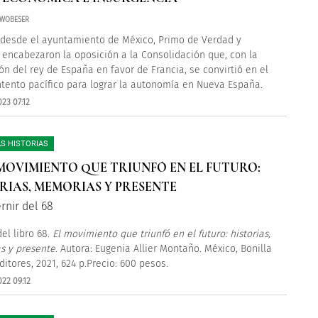
 WOBESER
 desde el ayuntamiento de México, Primo de Verdad y
 encabezaron la oposición a la Consolidación que, con la
ón del rey de España en favor de Francia, se convirtió en el
ntento pacífico para lograr la autonomía en Nueva España.
23 07:12
S HISTORIAS
L MOVIMIENTO QUE TRIUNFÓ EN EL FUTURO:
RIAS, MEMORIAS Y PRESENTE
rnir del 68
el libro 68.
El movimiento que triunfó en el futuro: historias,
s y presente
. Autora: Eugenia Allier Montaño. México, Bonilla
ditores, 2021, 624 p.Precio: 600 pesos.
22 09:12