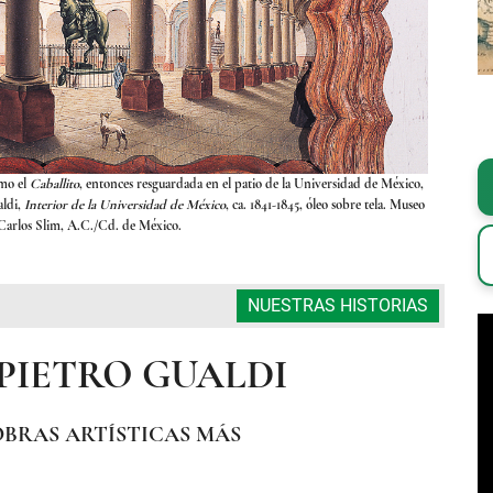
omo el
Caballito
, entonces resguardada en el patio de la Universidad de México,
En este óle
ldi,
Interior de la Universidad de México
, ca. 1841-1845, óleo sobre tela. Museo
años despu
arlos Slim, A.C./Cd. de México.
NUESTRAS HISTORIAS
PIETRO GUALDI
OBRAS ARTÍSTICAS MÁS