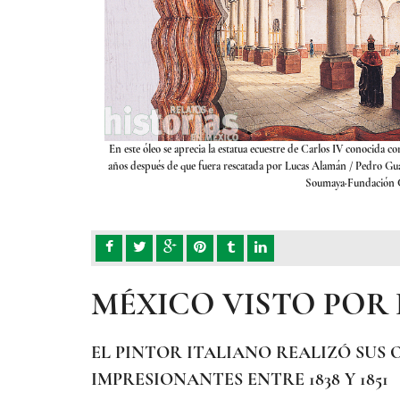
 Universidad de México,
En este óleo se aprecia la estatua ecuestre de Carlos IV conocida c
5, óleo sobre tela. Museo
años después de que fuera rescatada por Lucas Alamán
/ Pedro Gua
Soumaya·Fundación C
MÉXICO VISTO POR 
EL PINTOR ITALIANO REALIZÓ SUS 
IMPRESIONANTES ENTRE 1838 Y 1851