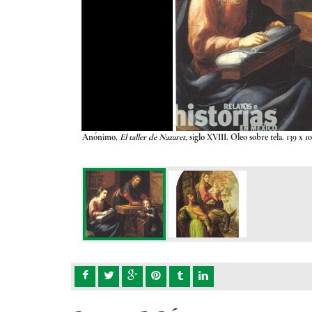
m. Templo de Santo
Anónimo,
El taller de Nazaret
, siglo XVIII. Óleo sobre tela. 139 x