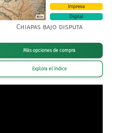
Impresa
Digital
Chiapas bajo disputa
Más opciones de compra
bal de Villalpando (firmado “Villalpando fact”),
Huida a Egipto
,
ca
. 1670 – 1680. Óleo sobr
Domingo, Ciudad de México.
Explora el índice