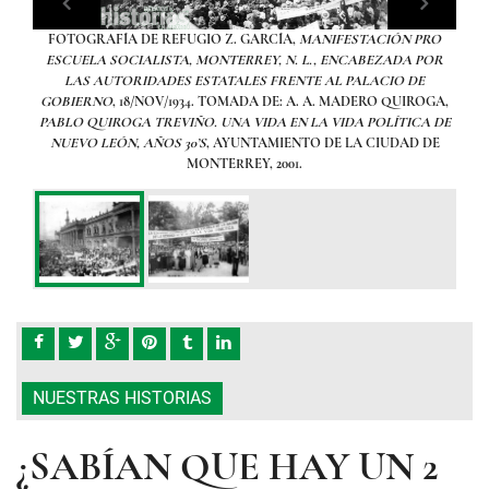
ienes
FOTOGRAFÍA DE REFUGIO Z. GARCÍA,
MANIFESTACIÓN PRO
El p
les de
ESCUELA SOCIALISTA, MONTERREY, N. L., ENCABEZADA POR
demos
LAS AUTORIDADES ESTATALES FRENTE AL PALACIO DE
GOBIERNO
, 18/NOV/1934. TOMADA DE: A. A. MADERO QUIROGA,
PABLO QUIROGA TREVIÑO. UNA VIDA EN LA VIDA POLÍTICA DE
NUEVO LEÓN, AÑOS 30’S
, AYUNTAMIENTO DE LA CIUDAD DE
PRO
FO
MONTERREY, 2001.
DERO
ESC
NUESTRAS HISTORIAS
¿SABÍAN QUE HAY UN 2